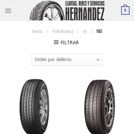
Skip
0
to
content
Inicio
/
Yokohama
/
14
/
185
FILTRAR