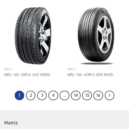
HIFLY
HIFLY
Hifly 185-55R16 83V Hf805
Hifly 185-60R13 80H Hf201
1
2
3
4
…
14
15
16
Matriz