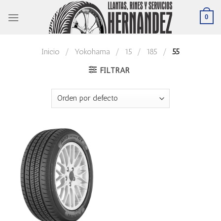
Skip
0
to
content
Inicio
/
Yokohama
/
15
/
185
/
55
FILTRAR