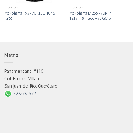
LLANTAS
LLANTAS
Yokohama 195-70R15C 104S
Yokohama Lt265-70R17
RY55
121/118T GeoA/t G015
Matriz
Panamericana #110
Col. Ramos Millán
San Juan del Río, Querétaro
4272761572