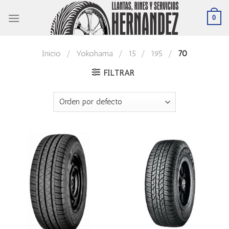
Skip
0
to
content
Inicio
/
Yokohama
/
15
/
195
/
70
FILTRAR