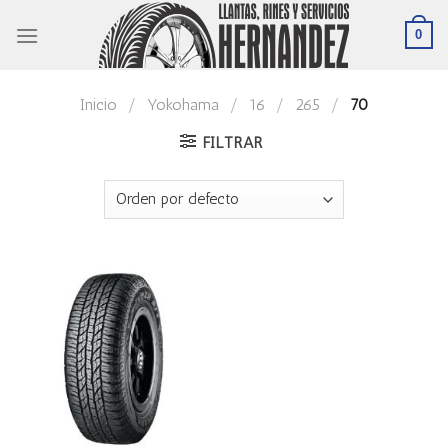
Skip
0
to
content
Inicio
/
Yokohama
/
16
/
265
/
70
FILTRAR