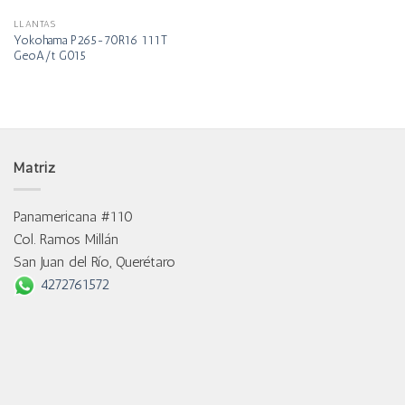
LLANTAS
Yokohama P265-70R16 111T
GeoA/t G015
Matriz
Panamericana #110
Col. Ramos Millán
San Juan del Río, Querétaro
4272761572