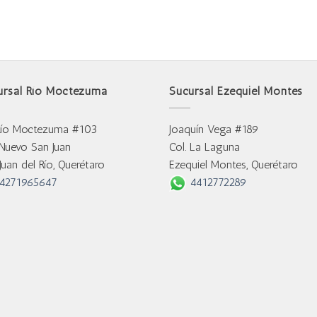
ursal Río Moctezuma
Sucursal Ezequiel Montes
Río Moctezuma #103
Joaquín Vega #189
 Nuevo San Juan
Col. La Laguna
Juan del Río, Querétaro
Ezequiel Montes, Querétaro
4271965647
4412772289