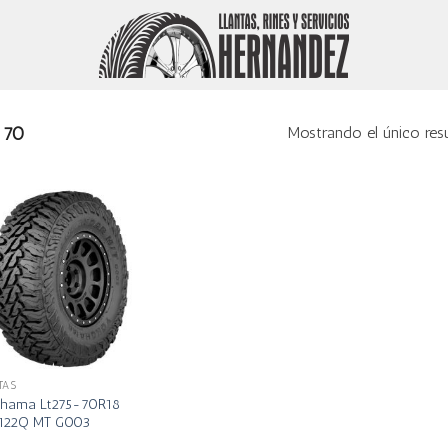
70
Mostrando el único res
TAS
hama Lt275-70R18
122Q MT G003