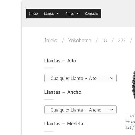
Skip
to
Inicio
Llantas
Rines
Contacto
content
Inicio
/
Yokohama
/
18
/
275
/
Llantas – Alto
Cualquier Llanta - Alto
Llantas – Ancho
Cualquier Llanta - Ancho
LLAN
Yoko
Llantas – Medida
125/