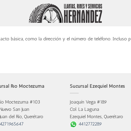
cto básica, como la dirección y el número de teléfono. Incluso p
ursal Río Moctezuma
Sucursal Ezequiel Montes
Río Moctezuma #103
Joaquín Vega #189
 Nuevo San Juan
Col. La Laguna
Juan del Río, Querétaro
Ezequiel Montes, Querétaro
4271965647
4412772289