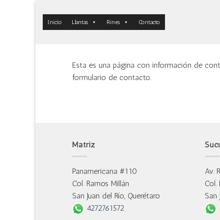
Skip
to
Inicio
Llantas
Rines
Contacto
content
Esta es una página con información de conta
formulario de contacto.
Matriz
Suc
Panamericana #110
Av. 
Col. Ramos Millán
Col.
San Juan del Río, Querétaro
San 
4272761572