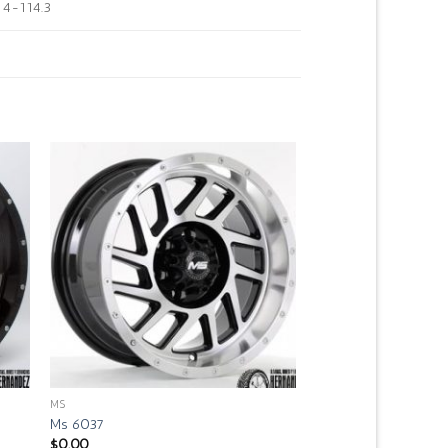
4-114.3
MS
Ms 6037
$
0.00