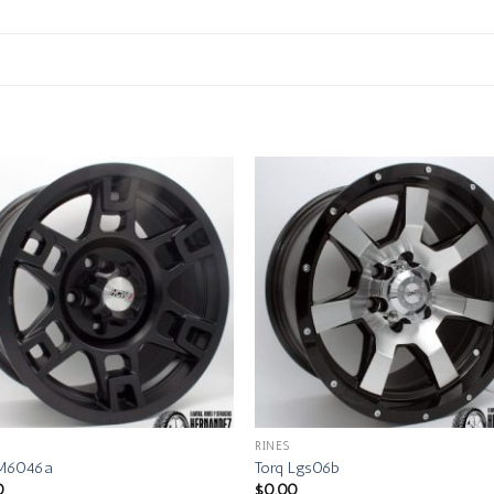
RINES
 M6046a
Torq Lgs06b
0
$
0.00