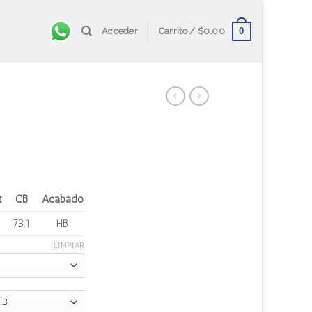
0
Acceder
Carrito /
$
0.00
t
CB
Acabado
73.1
HB
LIMPIAR