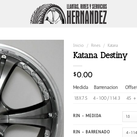
Inicio
/
Rines
/
Katana
Katana Destiny
0.00
$
Medida
Barrenación
Offse
18X7.5
4-100/114.3
45 +
RIN - MEDIDA
RIN - BARRENADO