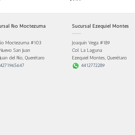
ursal Río Moctezuma
Sucursal Ezequiel Montes
Río Moctezuma #103
Joaquín Vega #189
 Nuevo San Juan
Col. La Laguna
Juan del Río, Querétaro
Ezequiel Montes, Querétaro
4271965647
4412772289