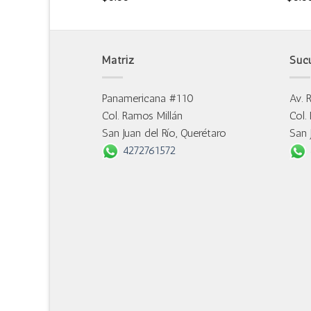
Matriz
Suc
Panamericana #110
Av. 
Col. Ramos Millán
Col.
San Juan del Río, Querétaro
San 
4272761572