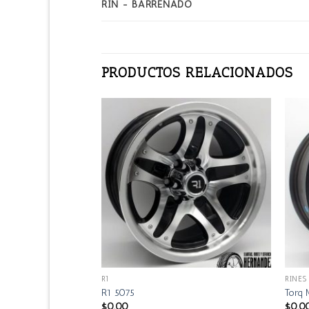
RIN - BARRENADO
PRODUCTOS RELACIONADOS
R1
RINES
R1 5075
Torq
$
0.00
$
0.0