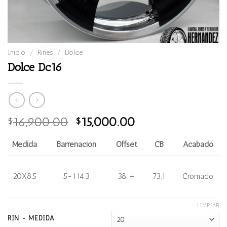
Inicio
/
Rines
/
Dolce
Dolce Dc16
Original
Current
16,900.00
15,000.00
$
$
price
price
was:
is:
Medida
Barrenación
Offset
CB
Acabado
$16,900.00.
$15,000.00.
20X8.5
5-114.3
38 +
73.1
Cromado
LIMPIAR
RIN - MEDIDA