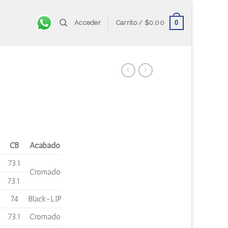
0
Acceder
Carrito /
$
0.00
CB
Acabado
73.1
Cromado
73.1
74
Black-LIP
73.1
Cromado