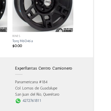
RINES
Torq M6046a
$
0.00
Experllantas Centro Camionero
Panamericana #184
Col. Lomas de Guadalupe
San Juan del Río, Querétaro
4272761811