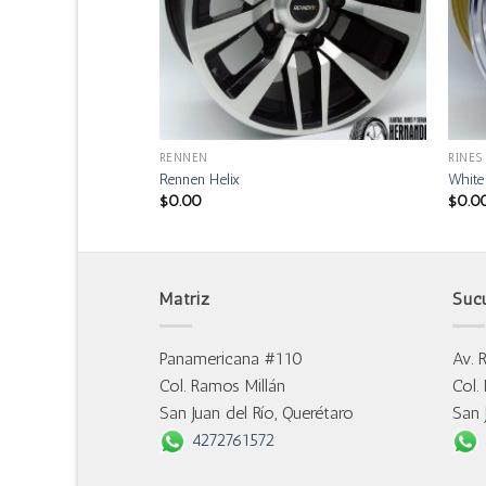
RENNEN
RINES
Rennen Helix
Whit
$
0.00
$
0.0
Matriz
Suc
Panamericana #110
Av. 
Col. Ramos Millán
Col.
San Juan del Río, Querétaro
San 
4272761572