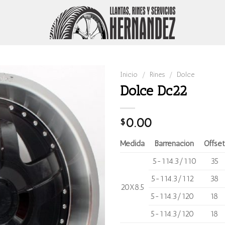
Inicio
/
Rines
/
Dolce
Dolce Dc22
0.00
$
Medida
Barrenación
Offset
5-114.3/110
35
5-114.3/112
38
20X8.5
5-114.3/120
18
5-114.3/120
18