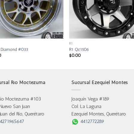
R1
e Diamond #033
R1 Qc1506
0
$
0.00
ursal Río Moctezuma
Sucursal Ezequiel Montes
Río Moctezuma #103
Joaquín Vega #189
 Nuevo San Juan
Col. La Laguna
Juan del Río, Querétaro
Ezequiel Montes, Querétaro
4271965647
4412772289