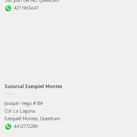
San Juan del Río, Querétaro
4271965647
Sucursal Ezequiel Montes
Joaquín Vega #189
Col. La Laguna
Ezequiel Montes, Querétaro
4412772289