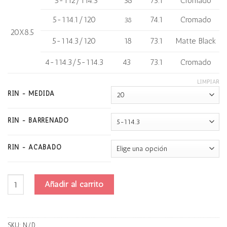
5-112/114.3
38
73.1
Cromado
5-114.1/120
74.1
Cromado
38
20X8.5
5-114.3/120
18
73.1
Matte Black
4-114.3/5-114.3
43
73.1
Cromado
LIMPIAR
RIN - MEDIDA
RIN - BARRENADO
RIN - ACABADO
Dolce Dc34 cantidad
Añadir al carrito
SKU:
N/D