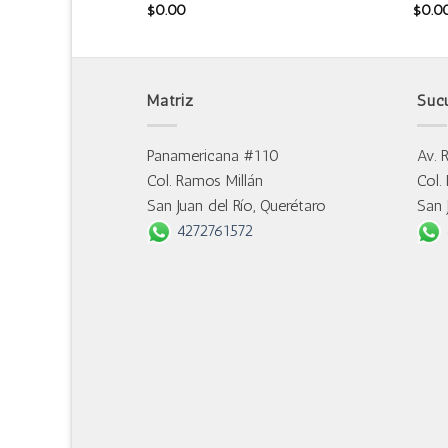
$
0.00
$
0.0
Matriz
Suc
Panamericana #110
Av. 
Col. Ramos Millán
Col.
San Juan del Río, Querétaro
San 
4272761572