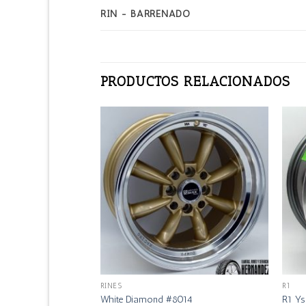
RIN - BARRENADO
PRODUCTOS RELACIONADOS
RINES
R1
33
White Diamond #8014
R1 Ys