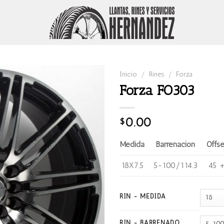
Inicio
/
Rines
/
Forza
Forza FO303
0.00
$
Medida
Barrenación
Offse
18X7.5
5-100/114.3
45 
RIN - MEDIDA
RIN - BARRENADO