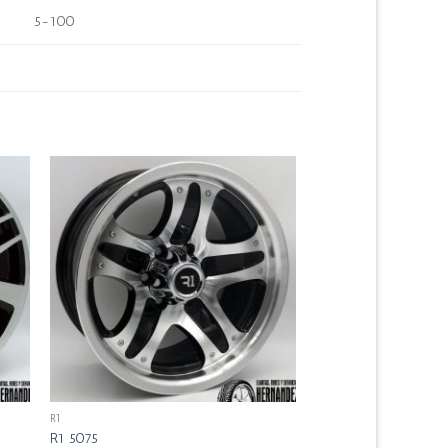
5-100
R1
R1 5075