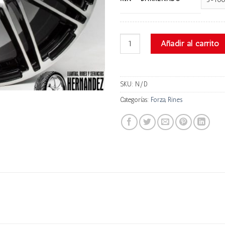
Forza FO303 cantidad
Añadir al carrito
SKU:
N/D
Categorías:
Forza
,
Rines