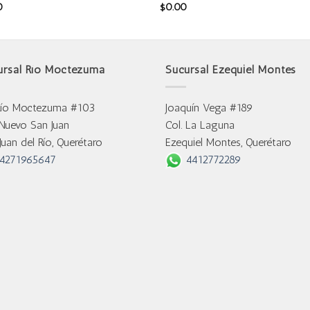
0
$
0.00
ursal Río Moctezuma
Sucursal Ezequiel Montes
Río Moctezuma #103
Joaquín Vega #189
 Nuevo San Juan
Col. La Laguna
Juan del Río, Querétaro
Ezequiel Montes, Querétaro
4271965647
4412772289