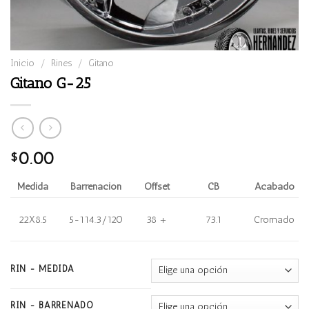
Inicio
/
Rines
/
Gitano
Gitano G-25
0.00
$
Medida
Barrenación
Offset
CB
Acabado
22X8.5
5-114.3/120
38 +
73.1
Cromado
RIN - MEDIDA
RIN - BARRENADO