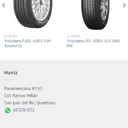
LLANTAS
LLANTAS
Yokohama P205-65R15 92H
Yokohama 195-50R15 82V Al30
Ascend Gt
BW
Matriz
Panamericana #110
Col. Ramos Millán
San Juan del Río, Querétaro
4272761572