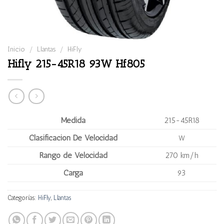
Inicio
/
Llantas
/
HiFly
Hifly 215-45R18 93W Hf805
Medida
215-45R18
Clasificación De Velocidad
W
Rango de Velocidad
270 km/h
Carga
93
Categorías:
HiFly
,
Llantas