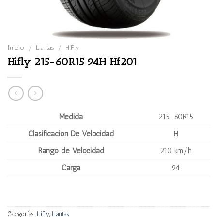
Inicio
/
Llantas
/
HiFly
Hifly 215-60R15 94H Hf201
Medida
215-60R15
Clasificación De Velocidad
H
Rango de Velocidad
210 km/h
Carga
94
Categorías:
HiFly
,
Llantas