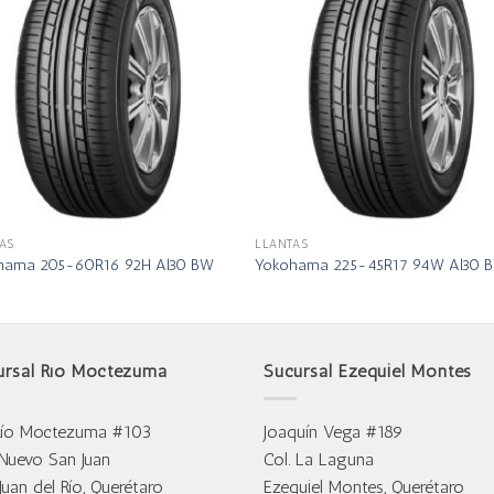
AS
LLANTAS
hama 205-60R16 92H Al30 BW
Yokohama 225-45R17 94W Al30 
ursal Río Moctezuma
Sucursal Ezequiel Montes
Río Moctezuma #103
Joaquín Vega #189
 Nuevo San Juan
Col. La Laguna
Juan del Río, Querétaro
Ezequiel Montes, Querétaro