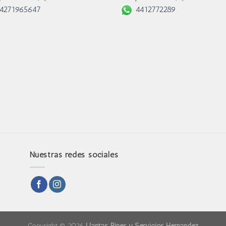
4271965647
4412772289
Nuestras redes sociales
Copyright © 2026
Llantas, Rines y Servicios Hernández