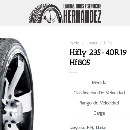
Inicio
/
Llantas
/
HiFly
Hifly 235-40R19
Hf805
Medida
Clasificación De Velocidad
Rango de Velocidad
Carga
Categorías:
HiFly
,
Llantas