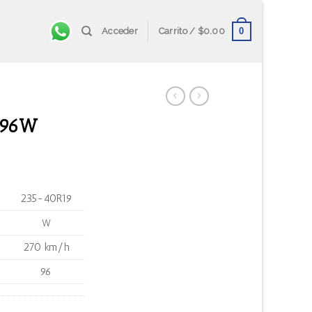
0
Acceder
Carrito /
$
0.00
 96W
235-40R19
W
270 km/h
96