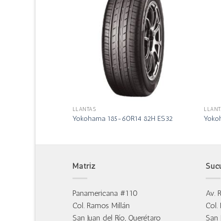
LLANTAS
LLANT
R15 82V Al30 BW
Yokohama 185-60R14 82H ES32
Yoko
Matriz
Suc
Panamericana #110
Av. 
Col. Ramos Millán
Col.
San Juan del Río, Querétaro
San 