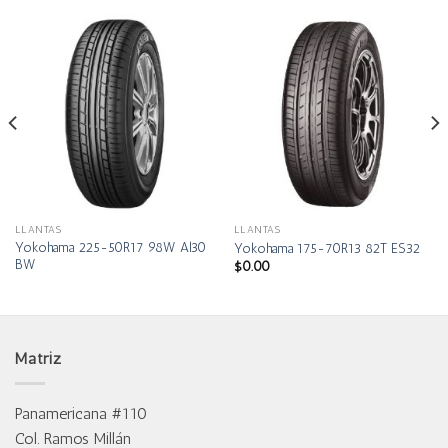
LLANTAS
LLANTAS
Yokohama 225-50R17 98W Al30
Yokohama 175-70R13 82T ES32
BW
$
0.00
Matriz
Panamericana #110
Col. Ramos Millán