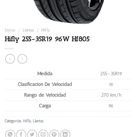
Inicio
/
Llantas
/
HiFly
Hifly 255-35R19 96W Hf805
Medida
255-35R19
Clasificación De Velocidad
W
Rango de Velocidad
270 km/h
Carga
96
Categorías:
HiFly
,
Llantas