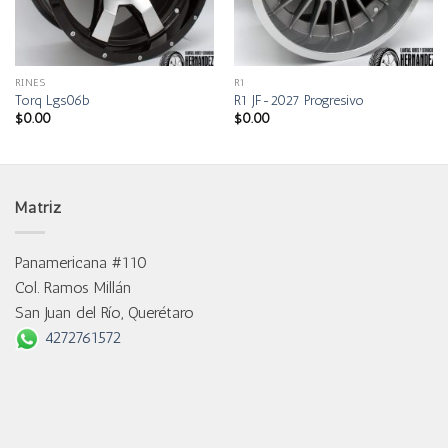
RINES
R1
Torq Lgs06b
R1 JF-2027 Progresivo
$
0.00
$
0.00
Matriz
Panamericana #110
Col. Ramos Millán
San Juan del Río, Querétaro
4272761572