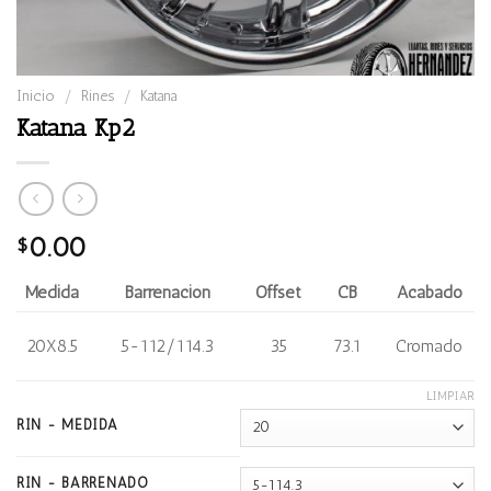
Inicio
/
Rines
/
Katana
Katana Kp2
0.00
$
Medida
Barrenación
Offset
CB
Acabado
20X8.5
5-112/114.3
35
73.1
Cromado
LIMPIAR
RIN - MEDIDA
RIN - BARRENADO