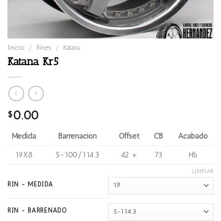
Inicio
/
Rines
/
Katana
Katana Kr5
0.00
$
Medida
Barrenación
Offset
CB
Acabado
19X8
5-100/114.3
42 +
73
Hb
LIMPIAR
RIN - MEDIDA
RIN - BARRENADO