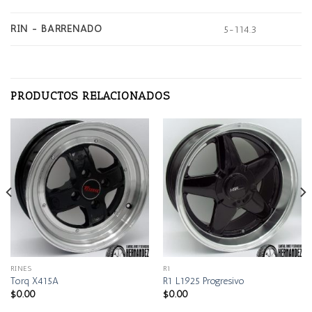
RIN - BARRENADO
5-114.3
PRODUCTOS RELACIONADOS
RINES
R1
Torq X415A
R1 L1925 Progresivo
$
0.00
$
0.00