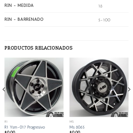
RIN - MEDIDA
18
RIN - BARRENADO
5-100
PRODUCTOS RELACIONADOS
R1
MS
R1 Ysm-017 Progresivo
Ms 8065
$
0.00
$
0.00