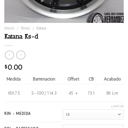
Inicio
/
Rines
/
Katana
Katana Ks-d
0.00
$
Medida
Barrenación
Offset
CB
Acabado
18X7.5
5-100/114.3
45 +
73.1
Bk Lm
LIMPIAR
RIN - MEDIDA