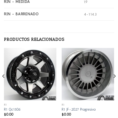
RIN - MEDIDA
19
RIN - BARRENADO
4-114.3
PRODUCTOS RELACIONADOS
R1
R1
R1 Qc1506
R1 JF-2027 Progresivo
$
0.00
$
0.00