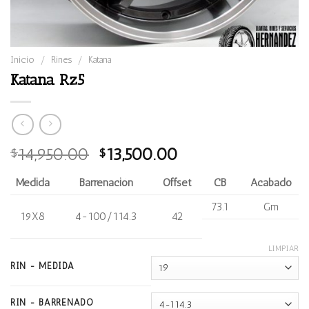
Inicio
/
Rines
/
Katana
Katana Rz5
Original
Current
14,950.00
13,500.00
$
$
price
price
Medida
Barrenación
Offset
CB
Acabado
was:
is:
$14,950.00.
$13,500.00.
73.1
Gm
19X8
4-100/114.3
42
LIMPIAR
RIN - MEDIDA
RIN - BARRENADO