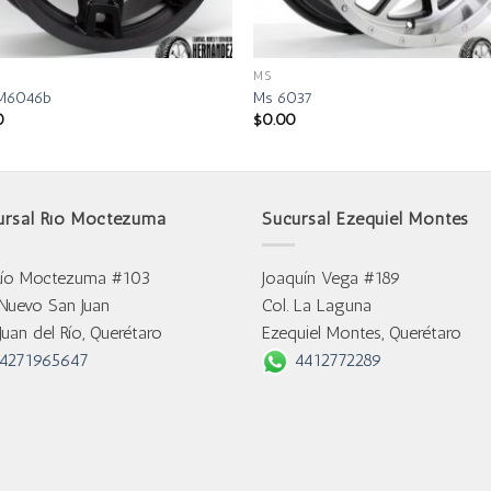
MS
 M6046b
Ms 6037
0
$
0.00
ursal Río Moctezuma
Sucursal Ezequiel Montes
Río Moctezuma #103
Joaquín Vega #189
 Nuevo San Juan
Col. La Laguna
Juan del Río, Querétaro
Ezequiel Montes, Querétaro
4271965647
4412772289