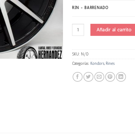
RIN - BARRENADO
Kondors Xh7965 Progresivo canti
Añadir al carrito
SKU:
N/D
Categorías:
Kondors
,
Rines