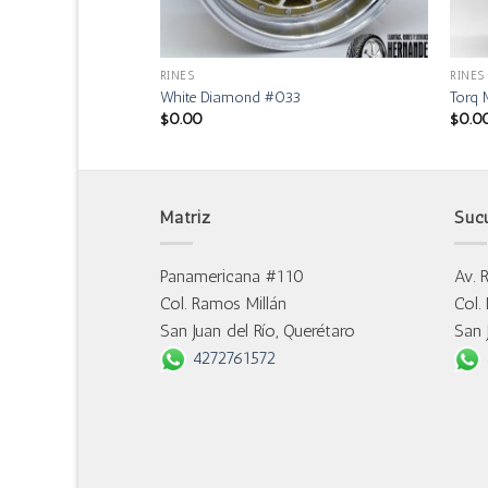
RINES
RINES
White Diamond #033
Torq
$
0.00
$
0.0
Matriz
Suc
Panamericana #110
Av. 
Col. Ramos Millán
Col.
San Juan del Río, Querétaro
San 
4272761572