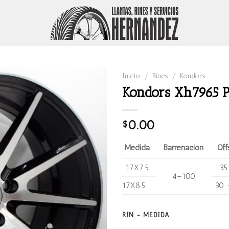
Inicio
/
Rines
/
Kondors
Kondors Xh7965 P
0.00
$
Medida
Barrenación
Off
17X7.5
35
4–100
17X8.5
30 
RIN - MEDIDA