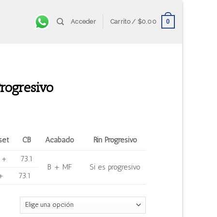
0
Acceder
Carrito /
$
0.00
rogresivo
set
CB
Acabado
Rin Progresivo
 +
73.1
B + MF
Si es progresivo
+
73.1