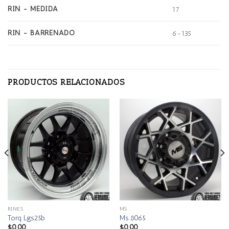
RIN - MEDIDA
17
RIN - BARRENADO
6-135
PRODUCTOS RELACIONADOS
RINES
MS
Torq Lgs25b
Ms 8065
$
0.00
$
0.00