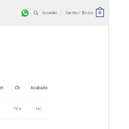
0
Acceder
Carrito /
$
0.00
et
Cb
Acabado
79.4
MC