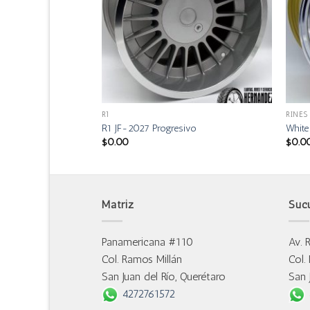
R1
RINES
o
R1 JF-2027 Progresivo
Whit
$
0.00
$
0.0
Matriz
Suc
Panamericana #110
Av. 
Col. Ramos Millán
Col.
San Juan del Río, Querétaro
San 
4272761572