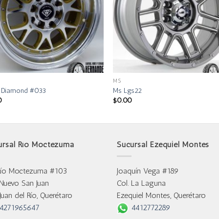
MS
e Diamond #033
Ms Lgs22
0
$
0.00
ursal Río Moctezuma
Sucursal Ezequiel Montes
Río Moctezuma #103
Joaquín Vega #189
 Nuevo San Juan
Col. La Laguna
Juan del Río, Querétaro
Ezequiel Montes, Querétaro
4271965647
4412772289