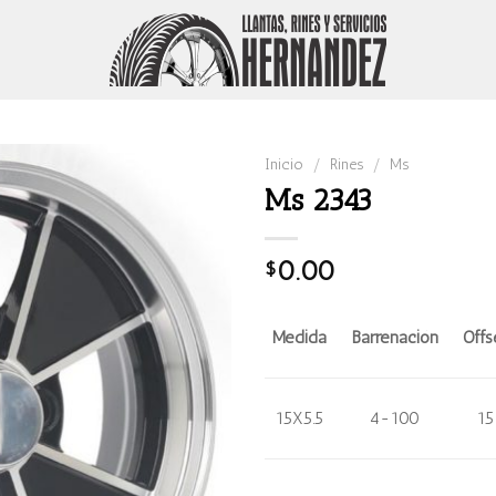
Inicio
/
Rines
/
Ms
Ms 2343
0.00
$
Medida
Barrenación
Offs
15X5.5
4-100
15