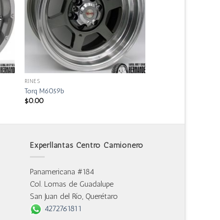
RINES
Torq M6059b
$
0.00
Experllantas Centro Camionero
Panamericana #184
Col. Lomas de Guadalupe
San Juan del Río, Querétaro
4272761811