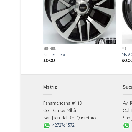
RENNEN
MS
Rennen Helix
Ms 6
$
0.00
$
0.0
Matriz
Suc
Panamericana #110
Av. 
Col. Ramos Millán
Col.
San Juan del Río, Querétaro
San 
4272761572