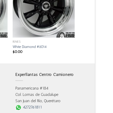
RINES
White Diamond #8014
$
0.00
Experllantas Centro Camionero
Panamericana #184
Col. Lomas de Guadalupe
San Juan del Río, Querétaro
4272761811