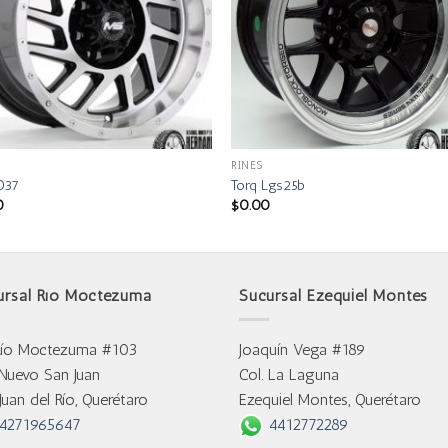
RINES
037
Torq Lgs25b
0
$
0.00
ursal Río Moctezuma
Sucursal Ezequiel Montes
Río Moctezuma #103
Joaquín Vega #189
 Nuevo San Juan
Col. La Laguna
Juan del Río, Querétaro
Ezequiel Montes, Querétaro
4271965647
4412772289