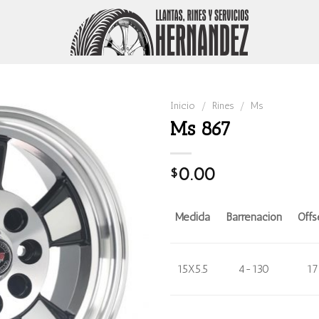
Inicio
/
Rines
/
Ms
Ms 867
0.00
$
Medida
Barrenación
Offs
15X5.5
4-130
17