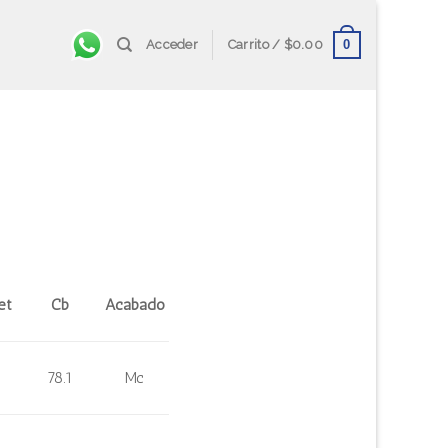
0
Acceder
Carrito /
$
0.00
et
Cb
Acabado
78.1
Mc