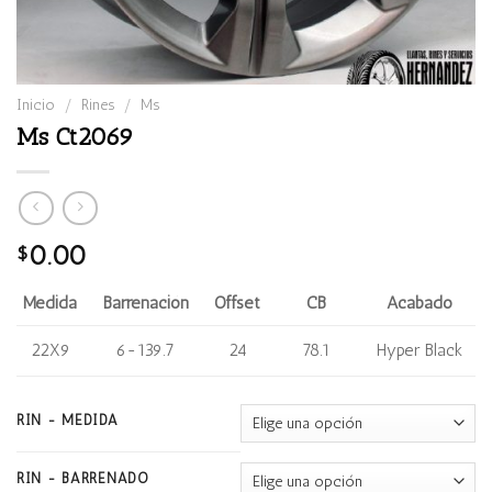
Inicio
/
Rines
/
Ms
Ms Ct2069
0.00
$
Medida
Barrenación
Offset
CB
Acabado
22X9
6-139.7
24
78.1
Hyper Black
RIN - MEDIDA
RIN - BARRENADO