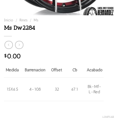
Inicio
/
Rines
/
Ms
Ms Dw2284
0.00
$
Medida
Barrenación
Offset
Cb
Acabado
Bk-Mf-
15X6.5
4-108
32
67.1
L-Red
LIMPIAR