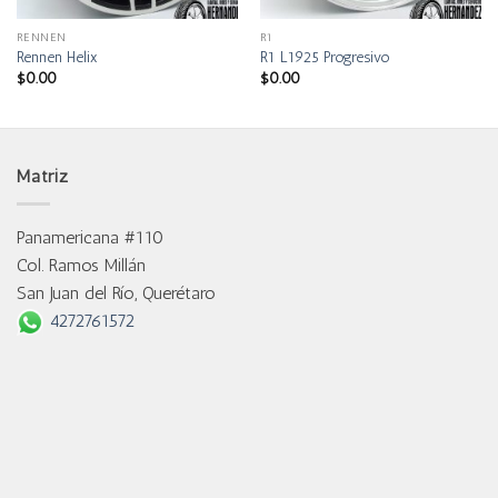
RENNEN
R1
Rennen Helix
R1 L1925 Progresivo
$
0.00
$
0.00
Matriz
Panamericana #110
Col. Ramos Millán
San Juan del Río, Querétaro
4272761572