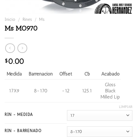
Inicio
/
Rines
/
Ms
Ms MO970
0.00
$
Medida
Barrenación
Offset
Cb
Acabado
Gloss
17X9
8-170
-12
125.1
Black
Milled Lip
LIMPIAR
RIN - MEDIDA
RIN - BARRENADO