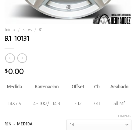
Inicio
/
Rines
/
R1
R1 10131
0.00
$
Medida
Barrenación
Offset
Cb
Acabado
14X7.5
4-100/114.3
-12
73.1
Sil Mf
LIMPIAR
RIN - MEDIDA