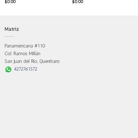
$
0.00
$
0.00
Matriz
Panamericana #110
Col. Ramos Millán
San Juan del Río, Querétaro
4272761572