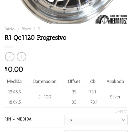
Inicio
/
Rines
/
R1
R1 Qc1120 Progresivo
0.00
$
Medida
Barrenación
Offset
Cb
Acabado
18X8.5
35
73.1
5-100
Silver
18X9.5
30
73.1
LIMPIAR
RIN - MEDIDA