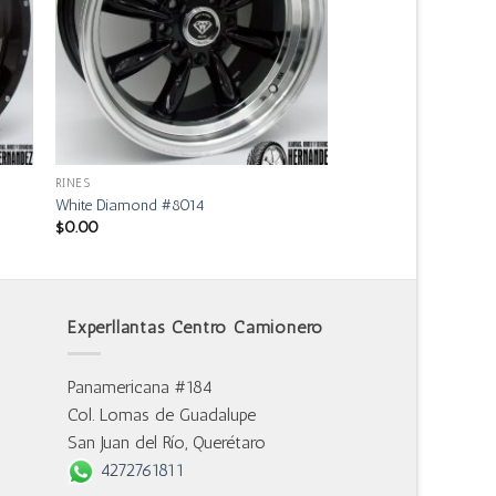
RINES
White Diamond #8014
$
0.00
Experllantas Centro Camionero
Panamericana #184
Col. Lomas de Guadalupe
San Juan del Río, Querétaro
4272761811