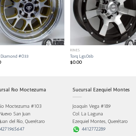
RINES
e Diamond #033
Torq Lgs06b
0
$
0.00
ursal Río Moctezuma
Sucursal Ezequiel Montes
Río Moctezuma #103
Joaquín Vega #189
 Nuevo San Juan
Col. La Laguna
Juan del Río, Querétaro
Ezequiel Montes, Querétaro
4271965647
4412772289