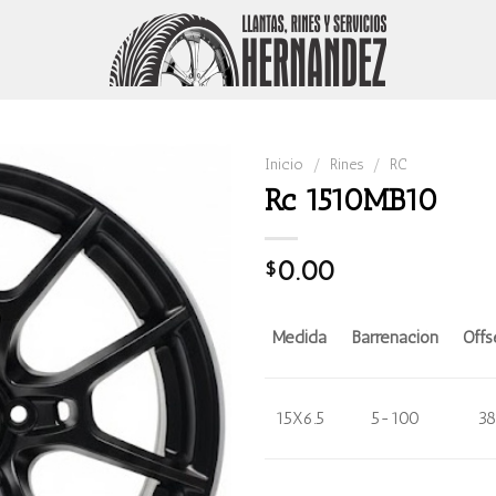
Inicio
/
Rines
/
RC
Rc 1510MB10
0.00
$
Medida
Barrenación
Offs
15X6.5
5-100
38