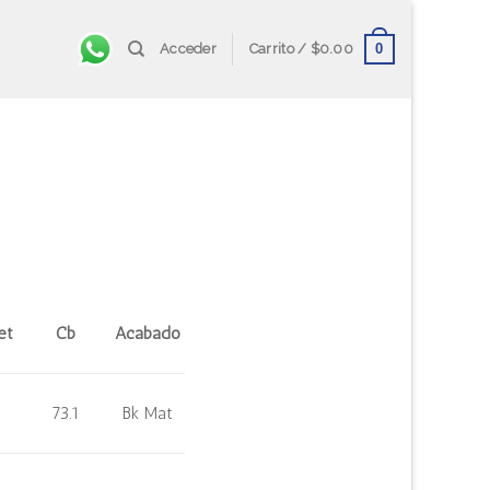
0
Acceder
Carrito /
$
0.00
et
Cb
Acabado
73.1
Bk Mat