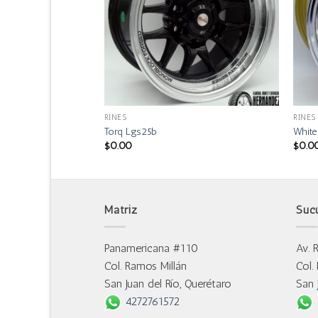
RINES
RINES
Torq Lgs25b
Whit
$
0.00
$
0.0
Matriz
Suc
Panamericana #110
Av. 
Col. Ramos Millán
Col.
San Juan del Río, Querétaro
San 
4272761572