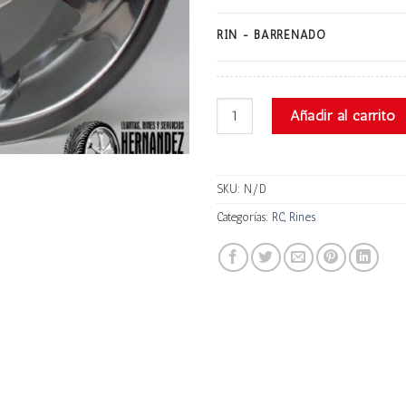
RIN - BARRENADO
RC 5150 Progresivo cantidad
Añadir al carrito
SKU:
N/D
Categorías:
RC
,
Rines