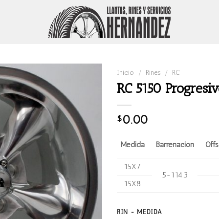
Inicio
/
Rines
/
RC
RC 5150 Progresi
0.00
$
Medida
Barrenación
Offs
15X7
5-114.3
15X8
RIN - MEDIDA