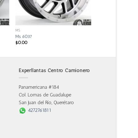
MS
Ms 6037
$
0.00
Experllantas Centro Camionero
Panamericana #184
Col. Lomas de Guadalupe
San Juan del Río, Querétaro
4272761811