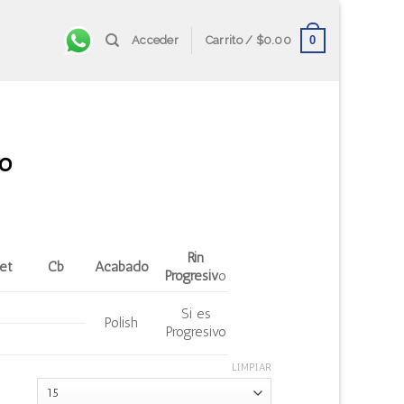
0
Acceder
Carrito /
$
0.00
vo
Rin
et
Cb
Acabado
Progresiv
o
Si es
Polish
Progresivo
LIMPIAR