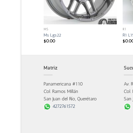
MS
R1
Ms Lgs22
R1 L1
$
0.00
$
0.0
Matriz
Suc
Panamericana #110
Av. 
Col. Ramos Millán
Col.
San Juan del Río, Querétaro
San 
4272761572