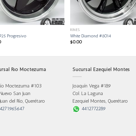
RINES
925 Progresivo
White Diamond #8014
0
$
0.00
ursal Río Moctezuma
Sucursal Ezequiel Montes
Río Moctezuma #103
Joaquín Vega #189
 Nuevo San Juan
Col. La Laguna
Juan del Río, Querétaro
Ezequiel Montes, Querétaro
4271965647
4412772289