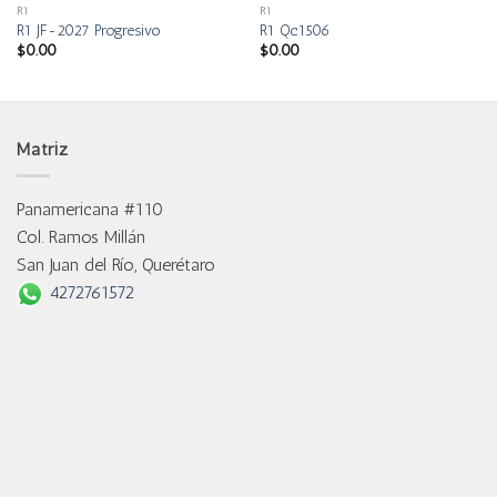
R1
R1
R1 JF-2027 Progresivo
R1 Qc1506
$
0.00
$
0.00
Matriz
Panamericana #110
Col. Ramos Millán
San Juan del Río, Querétaro
4272761572