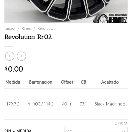
Inicio
/
Rines
/
Revolution
Revolution Rr02
0.00
$
Medida
Barrenación
Offset
CB
Acabado
17X7.5
4-100/114.3
40 +
73.1
Black Machined
LIMPIAR
RIN - MEDIDA