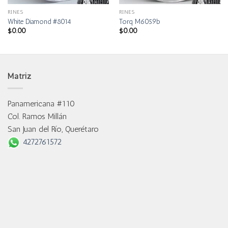
RINES
RINES
White Diamond #8014
Torq M6059b
$
0.00
$
0.00
Matriz
Panamericana #110
Col. Ramos Millán
San Juan del Río, Querétaro
4272761572