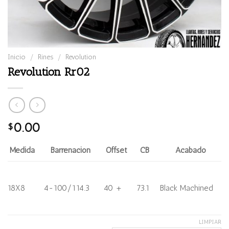
Inicio
/
Rines
/
Revolution
Revolution Rr02
0.00
$
Medida
Barrenación
Offset
CB
Acabado
18X8
4-100/114.3
40 +
73.1
Black Machined
LIMPIAR