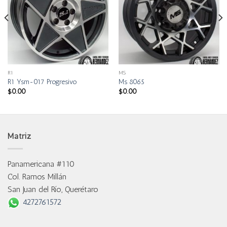
R1
MS
R1 Ysm-017 Progresivo
Ms 8065
$
0.00
$
0.00
Matriz
Panamericana #110
Col. Ramos Millán
San Juan del Río, Querétaro
4272761572