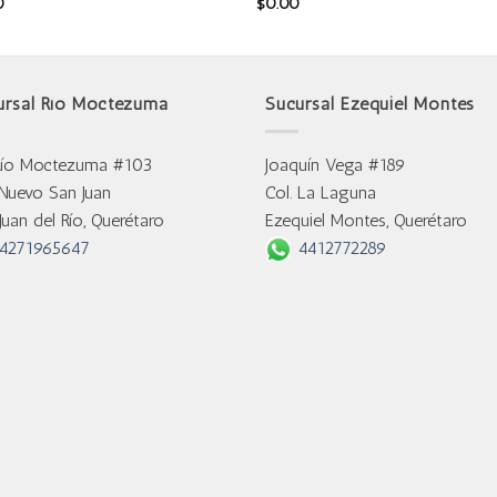
0
$
0.00
ursal Río Moctezuma
Sucursal Ezequiel Montes
Río Moctezuma #103
Joaquín Vega #189
 Nuevo San Juan
Col. La Laguna
Juan del Río, Querétaro
Ezequiel Montes, Querétaro
4271965647
4412772289