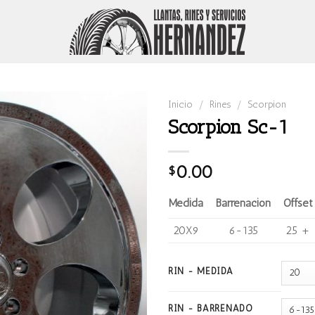
Inicio
/
Rines
/
Scorpion
Scorpion Sc-1
0.00
$
Medida
Barrenación
Offset
20X9
6-135
25 +
RIN - MEDIDA
RIN - BARRENADO