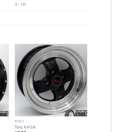
6-135
RINES
Torq X415A