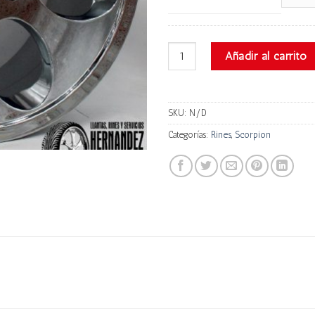
Scorpion Sc-1 cantidad
Añadir al carrito
SKU:
N/D
Categorías:
Rines
,
Scorpion