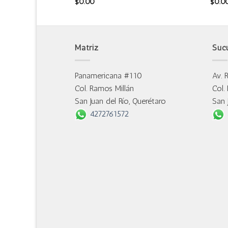
$
0.00
$
0.0
Matriz
Suc
Panamericana #110
Av. 
Col. Ramos Millán
Col.
San Juan del Río, Querétaro
San 
4272761572