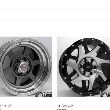
R1
 M6059b
R1 Qc1509