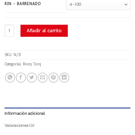
RIN - BARRENADO
Torq G6046d Progresivo cantidad
Añadir al carrito
SKU:
N/D
Categorías:
Rines
,
Torq
Información adicional
Valoraciones (0)