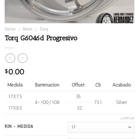
Inicio
/
Rines
/
Torq
Torq G6046d Progresivo
0.00
$
Medida
Barrenación
Offset
Cb
Acabado
17X7.5
35
4-100/108
73.1
Silver
17X8.5
32
LIMPIAR
RIN - MEDIDA