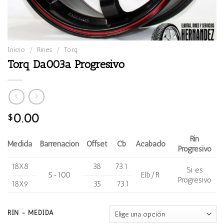
Inicio
/
Rines
/
Torq
Torq Da003a Progresivo
0.00
$
Rin
Medida
Barrenación
Offset
Cb
Acabado
Progresivo
18X8
38
73.1
Si es
5-100
Elb/R
Progresivo
18X9
35
73.1
RIN - MEDIDA