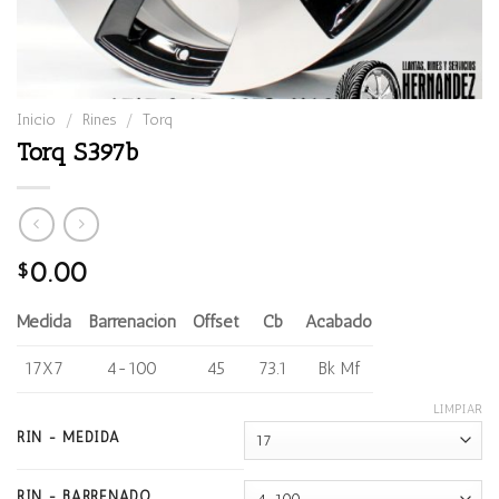
Inicio
/
Rines
/
Torq
Torq S397b
0.00
$
Medida
Barrenación
Offset
Cb
Acabado
17X7
4-100
45
73.1
Bk Mf
LIMPIAR
RIN - MEDIDA
RIN - BARRENADO