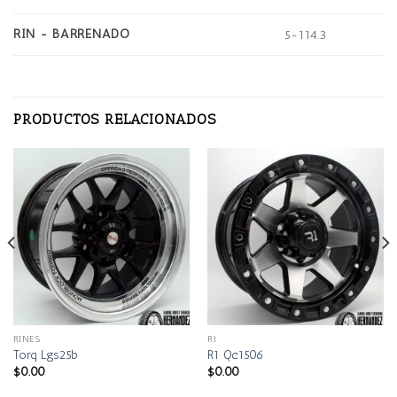
RIN - BARRENADO
5-114.3
PRODUCTOS RELACIONADOS
RINES
R1
Torq Lgs25b
R1 Qc1506
$
0.00
$
0.00