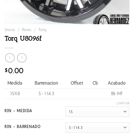
Inicio
/
Rines
/
Torq
Torq U8096f
0.00
$
Medida
Barrenación
Offset
Cb
Acabado
15X8
5-114.3
Bk Mf
LIMPIAR
RIN - MEDIDA
RIN - BARRENADO