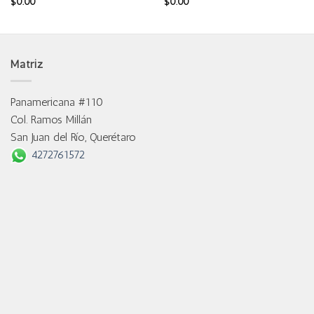
$
0.00
$
0.00
Matriz
Panamericana #110
Col. Ramos Millán
San Juan del Río, Querétaro
4272761572