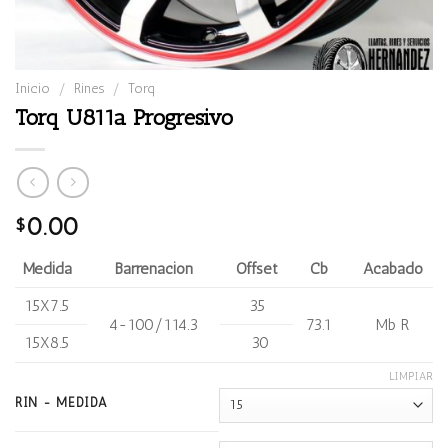
Inicio
/
Rines
/
Torq
Torq U811a Progresivo
0.00
$
Medida
Barrenación
Offset
Cb
Acabado
15X7.5
35
4-100/114.3
73.1
Mb R
15X8.5
30
LIMPIAR
RIN - MEDIDA