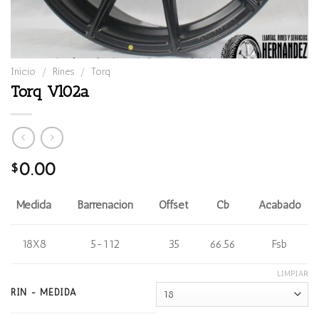
Inicio
/
Rines
/
Torq
Torq Vl02a
0.00
$
Medida
Barrenación
Offset
Cb
Acabado
18X8
5-112
35
66.56
Fsb
LIMPIAR
RIN - MEDIDA