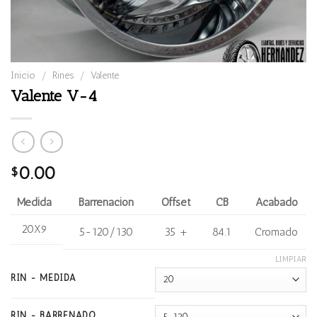
Inicio
/
Rines
/
Valente
Valente V-4
0.00
$
Medida
Barrenación
Offset
CB
Acabado
20X9
5-120/130
35 +
84.1
Cromado
LIMPIAR
RIN - MEDIDA
RIN - BARRENADO