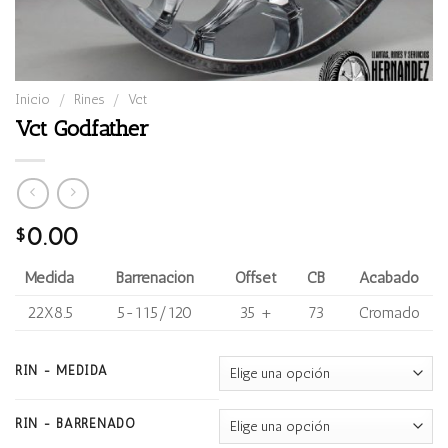
Inicio
/
Rines
/
Vct
Vct Godfather
0.00
$
Medida
Barrenación
Offset
CB
Acabado
22X8.5
5-115/120
35 +
73
Cromado
RIN - MEDIDA
RIN - BARRENADO