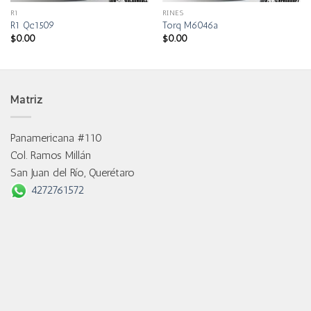
R1
RINES
R1 Qc1509
Torq M6046a
$
0.00
$
0.00
Matriz
Panamericana #110
Col. Ramos Millán
San Juan del Río, Querétaro
4272761572