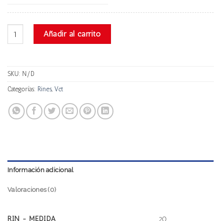
Vct Manzano cantidad
Añadir al carrito
SKU:
N/D
Categorías:
Rines
,
Vct
Información adicional
Valoraciones (0)
RIN - MEDIDA
20