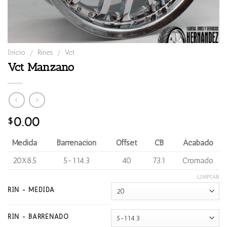
Inicio
/
Rines
/
Vct
Vct Manzano
0.00
$
Medida
Barrenación
Offset
CB
Acabado
20X8.5
5-114.3
40
73.1
Cromado
LIMPIAR
RIN - MEDIDA
RIN - BARRENADO