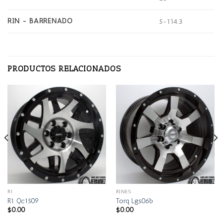
RIN - BARRENADO
5-114.3
PRODUCTOS RELACIONADOS
R1
RINES
R1 Qc1509
Torq Lgs06b
$
0.00
$
0.00