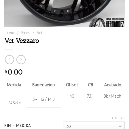
Inicio
/
Rines
/
Vct
Vct Vezzaro
0.00
$
Medida
Barrenación
Offset
CB
Acabado
40
73.1
Bk/Mach
5-112/14.3
20X8.5
LIMPIAR
RIN - MEDIDA