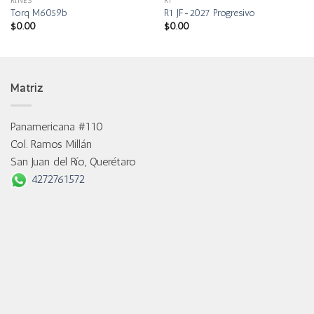
RINES
R1
Torq M6059b
R1 JF-2027 Progresivo
$
0.00
$
0.00
Matriz
Panamericana #110
Col. Ramos Millán
San Juan del Río, Querétaro
4272761572