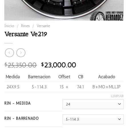
Inicio
/
Rines
/
Versante
Versante Ve219
Original
Current
25,350.00
23,000.00
$
$
price
price
Medida
Barrenación
Offset
CB
Acabado
was:
is:
$25,350.00.
$23,000.00.
24X9.5
5-114.3
15 +
74.1
B+MO+MLLIP
LIMPIAR
RIN - MEDIDA
RIN - BARRENADO