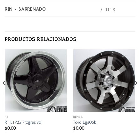
RIN - BARRENADO
5-114.3
PRODUCTOS RELACIONADOS
R1
RINES
R1 L1925 Progresivo
Torq Lgs06b
$
0.00
$
0.00