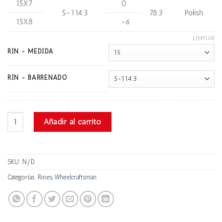
15X7
0
5-114.3
78.3
Polish
15X8
-6
LIMPIAR
RIN - MEDIDA
RIN - BARRENADO
Wheelcraftsman H5119 Progresivo cantidad
Añadir al carrito
SKU:
N/D
Categorías:
Rines
,
Wheelcraftsman