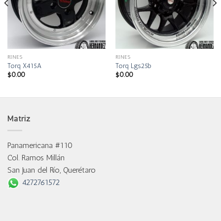
RINES
RINES
Torq X415A
Torq Lgs25b
$
0.00
$
0.00
Matriz
Panamericana #110
Col. Ramos Millán
San Juan del Río, Querétaro
4272761572